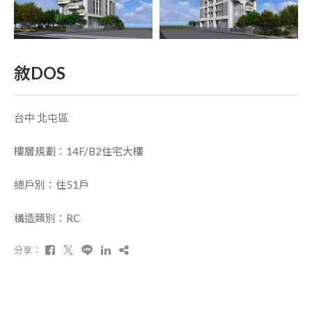
敘DOS
台中 北屯區
樓層規劃：14F/B2住宅大樓
總戶別：住51戶
構造類別：RC
分享：