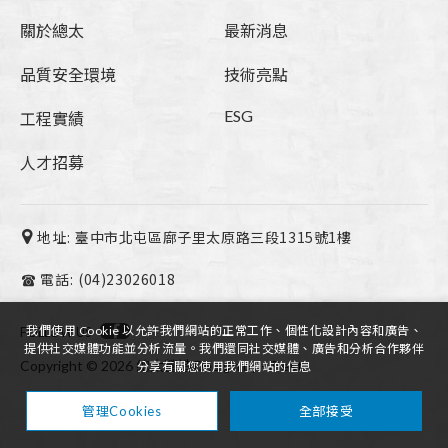
關於總太
最新消息
品質安全環境
技術亮點
ESG
工程實績
人才招募
地址:
臺中市北屯區廍子里太原路三段1315號1樓
電話:
(04)23026018
我們使用 Cookie 以允許我們網站的正常工作、個性化設計內容和廣告、
FOLLOW US
提供社交媒體功能並分析流量。我們還同社交媒體、廣告和分析合作夥伴
Design
by -
iBest
Copyright ©
2026
總太營造
分享有關您使用我們網站的信息
全部接受
管理Cookies