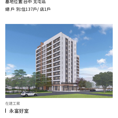
基地位置:
台中 北屯區
總 戶 別:
住137戶/ 店1戶
在建工案
永富好室