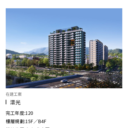
在建工案
澐光
完工年度:
120
樓層規劃:
15F／B4F