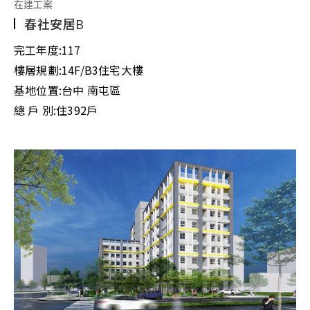
在建工案
春社安居B
完工年度:
117
樓層規劃:
14F/B3住宅大樓
基地位置:
台中 南屯區
總 戶 別:
住392戶