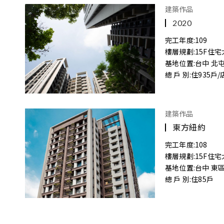
建築作品
2020
完工年度:
109
樓層規劃:
15F住
基地位置:
台中 北
總 戶 別:
住935戶/
建築作品
東方紐約
完工年度:
108
樓層規劃:
15F住
基地位置:
台中 東
總 戶 別:
住85戶