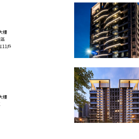
宅大樓
屯區
店11戶
宅大樓
區