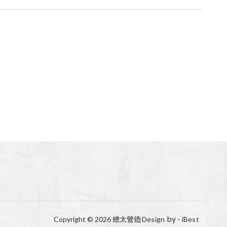
by -
Copyright ©
2026
總太營造
Design
iBest