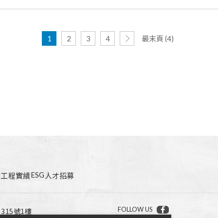
1
2
3
4
最末頁 (4)
ESG
點
工程實績
人才招募
FOLLOW US
15號1樓