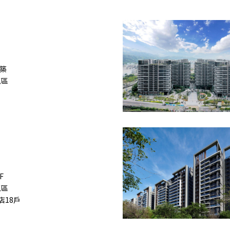
築
屯區
F
屯區
 店18戶