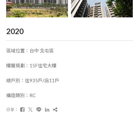
2020
區域位置：台中 北屯區
樓層規劃：15F住宅大樓
總戶別：住935戶/店11戶
構造類別：RC
分享：