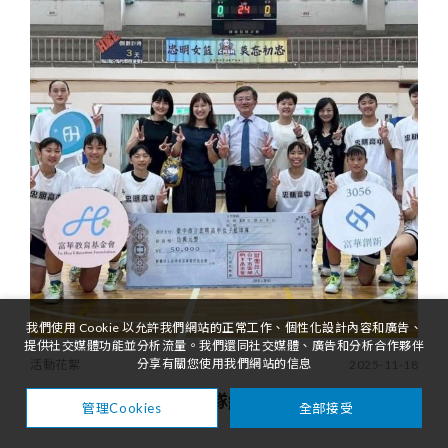
我們使用 Cookie 以允許我們網站的正常工作、個性化設計內容和廣告、
提供社交媒體功能並分析流量。我們還同社交媒體、廣告和分析合作夥伴
分享有關您使用我們網站的信息
活動花絮
2025-11-18
捐贈忠明高中女子籃球隊經費
全部接受
管理Cookies