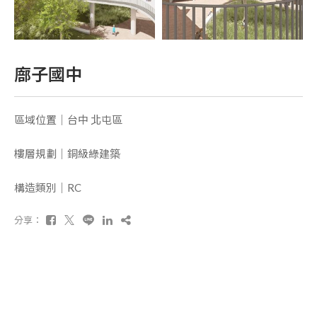
廍子國中
區域位置｜台中 北屯區
樓層規劃｜銅級綠建築
構造類別｜RC
分享：