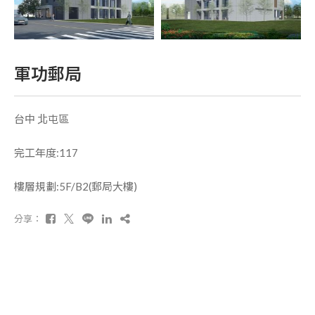
軍功郵局
台中 北屯區
完工年度:117
樓層規劃:5F/B2(郵局大樓)
分享：