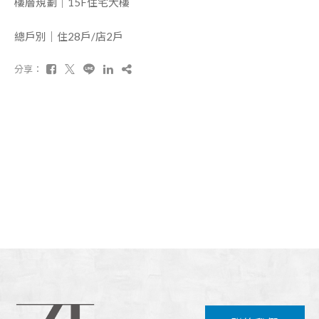
樓層規劃｜15F住宅大樓
總戶別｜住28戶/店2戶
分享：