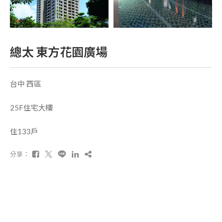
總太 東方花園廣場
台中 西區
25F住宅大樓
住133戶
分享：