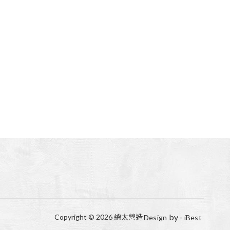
by -
Copyright ©
2026
總太營造
Design
iBest