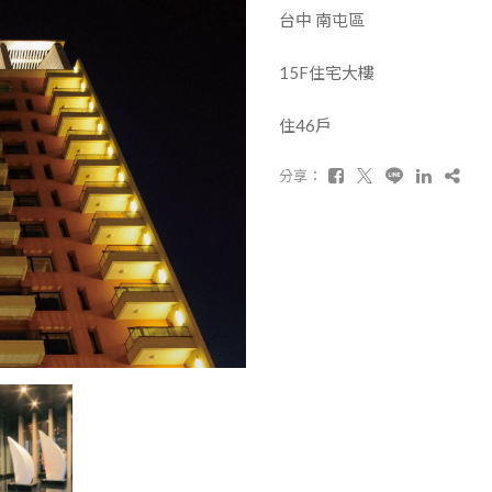
台中 南屯區
15F住宅大樓
住46戶
分享：