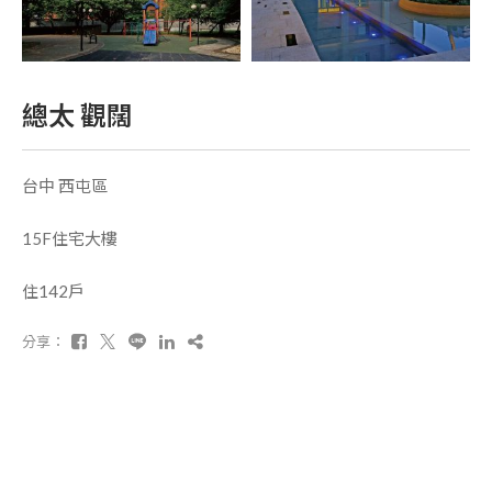
總太 觀闊
台中 西屯區
15F住宅大樓
住142戶
分享：