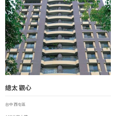
總太 觀心
台中 西屯區